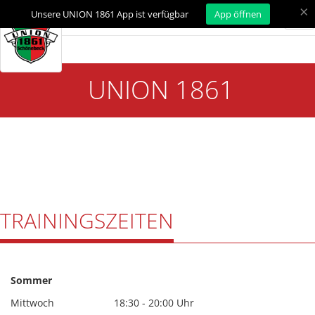
×
Unsere UNION 1861 App ist verfügbar
App öffnen
Tog
nav
UNION 1861
TRAININGSZEITEN
Sommer
Mittwoch
18:30 - 20:00 Uhr