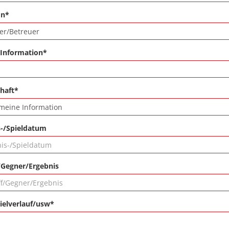
on*
 Information*
haft*
s-/Spieldatum
/Gegner/Ergebnis
ielverlauf/usw*