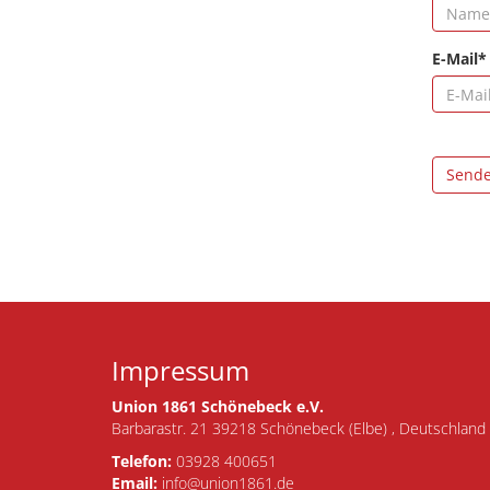
E-Mail*
Send
Impressum
Union 1861 Schönebeck e.V.
Barbarastr. 21 39218 Schönebeck (Elbe) , Deutschland
Telefon:
03928 400651
Email:
info@union1861.de