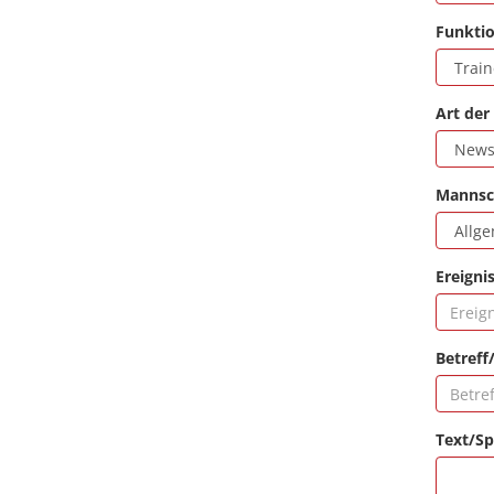
Funkti
Art der
Mannsc
Ereigni
Betreff
Text/Sp