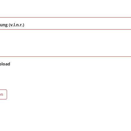
ung (v.l.n.r.)
pload
en